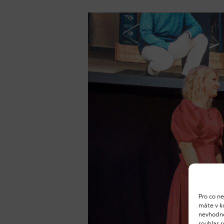
Pro co n
máte v ko
nevhodno
souhlas 