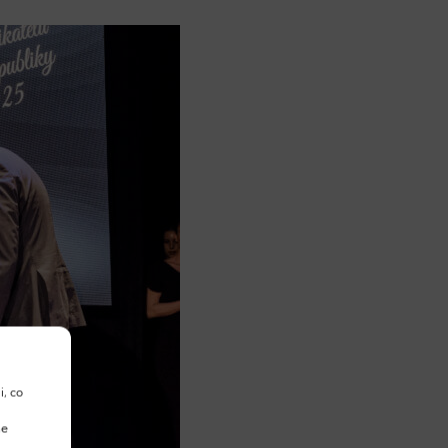
i, co
me