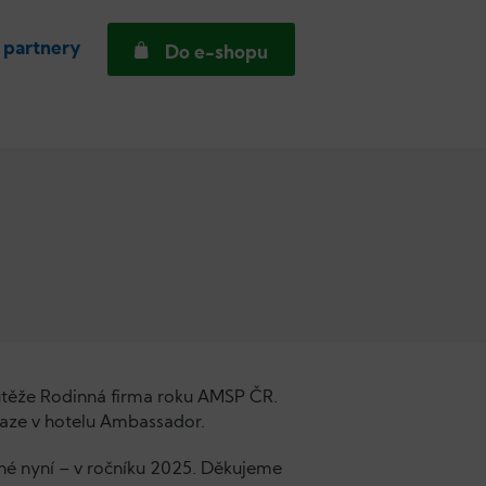
 partnery
Do e-shopu
soutěže Rodinná firma roku AMSP ČR.
raze v hotelu Ambassador.
uhé nyní – v ročníku 2025. Děkujeme