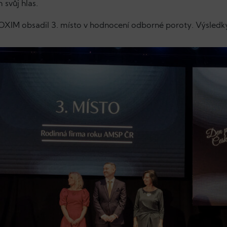
 svůj hlas.
OXIM obsadil 3. místo v hodnocení odborné poroty. Výsledky