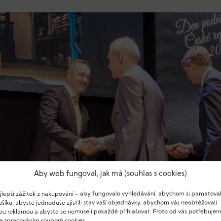
Aby web fungoval, jak má (souhlas s cookies)
ejlepší zážitek z nakupování - aby fungovalo vyhledávání, abychom si pamatoval
šíku, abyste jednoduše zjistili stav vaší objednávky, abychom vás neobtěžovali
u reklamou a abyste se nemuseli pokaždé přihlašovat. Proto od vás potřebuje
se zpracováním souborů cookies.