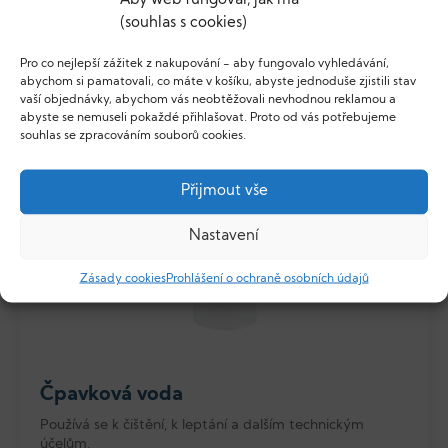
(souhlas s cookies)
Detail produktu
Pro co nejlepší zážitek z nakupování - aby fungovalo vyhledávání,
abychom si pamatovali, co máte v košíku, abyste jednoduše zjistili stav
vaší objednávky, abychom vás neobtěžovali nevhodnou reklamou a
abyste se nemuseli pokaždé přihlašovat. Proto od vás potřebujeme
souhlas se zpracováním souborů cookies.
Přijmout vše
Nastavení
Zásady cookies
Prohlášení o ochraně osobních údajů
Čpavková voda
Používá se k čištění, k leptání a dalším technickým
účelům.