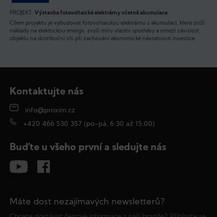
PROJEKT:
Výstavba fotovoltaické elektrárny včetně akumulace
Cílem projektu je vybudovat fotovoltaickou elektrárnu s akumulací, která sníží
náklady na elektrickou energii, zvýší míru vlastní spotřeby a omezí závislost
objektu na distribuční síti při zachování ekonomické návratnosti investice.
Kontaktujte nás
info@proxim.cz
+420 466 530 357 (po-pá, 6:30 až 15:00)
Buďte u všeho první a sledujte nás
Máte dost nezajímavých newsletterů?
Chcete dostávat čerstvé informace z naší branže? Přihlaste se