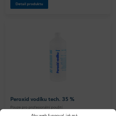
Detail produktu
Peroxid vodíku tech. 35 %
Pouze pro profesionální použití.
Aby web fungoval, jak má