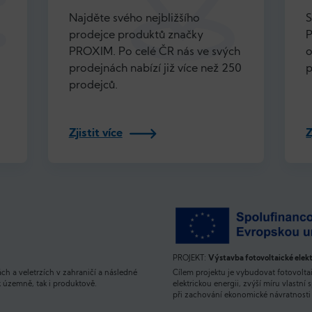
Najděte svého nejbližšího
S
prodejce produktů značky
P
PROXIM. Po celé ČR nás ve svých
o
prodejnách nabízí již více než 250
p
prodejců.
Zjistit více
Z
PROJEKT:
Výstavba fotovoltaické elek
ách a veletrzích v zahraničí a následné
Cílem projektu je vybudovat fotovoltai
k územně, tak i produktově.
elektrickou energii, zvýší míru vlastní 
při zachování ekonomické návratnosti 