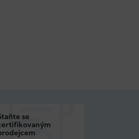
Staňte se
certifikovaným
prodejcem