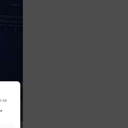
i, co
me