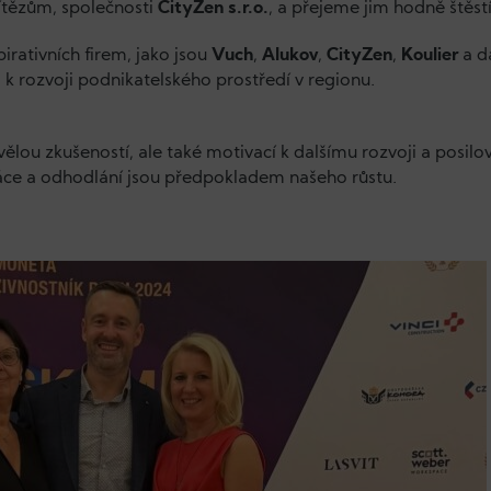
ítězům, společnosti
CityZen s.r.o.
, a přejeme jim hodně štěstí
irativních firem, jako jsou
Vuch
,
Alukov
,
CityZen
,
Koulier
a da
 rozvoji podnikatelského prostředí v regionu.
vělou zkušeností, ale také motivací k dalšímu rozvoji a posilo
áce a odhodlání jsou předpokladem našeho růstu.