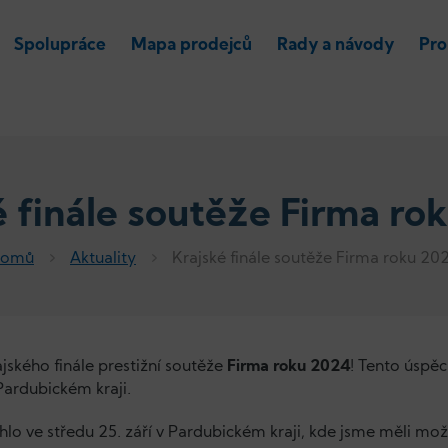
Spolupráce
Mapa prodejců
Rady a návody
Pro
é finále soutěže Firma ro
omů
Aktuality
Krajské finále soutěže Firma roku 20
ského finále prestižní soutěže
Firma roku 2024
! Tento úspěc
Pardubickém kraji.
lo ve středu 25. září v Pardubickém kraji, kde jsme měli možn