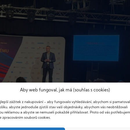
Aby web fungoval, jak má (souhlas s cookies)
ejlepší zážitek z nakupování - aby fungovalo vyhledávání, abychom si pamatoval
šíku, abyste jednoduše zjistili stav vaší objednávky, abychom vás neobtěžovali
u reklamou a abyste se nemuseli pokaždé přihlašovat. Proto od vás potřebuje
se zpracováním souborů cookies.