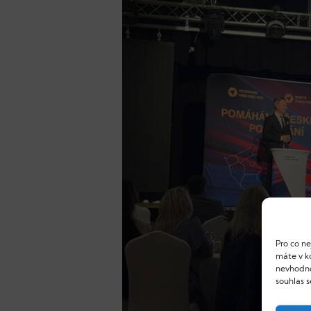
Pro co n
máte v ko
nevhodno
souhlas 