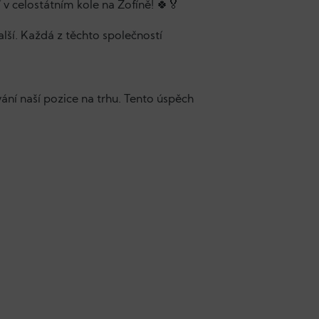
 v celostátním kole na Žofíně! 🍀🏅
lší. Každá z těchto společností
vání naší pozice na trhu. Tento úspěch