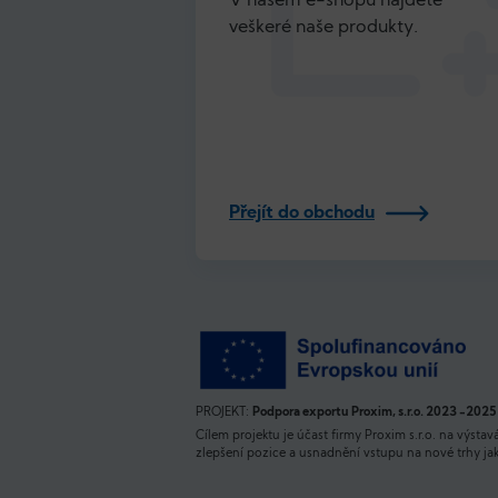
V našem e-shopu najdete
veškeré naše produkty.
Přejít do obchodu
PROJEKT:
Podpora exportu Proxim, s.r.o. 2023 -2025
Cílem projektu je účast firmy Proxim s.r.o. na výstav
zlepšení pozice a usnadnění vstupu na nové trhy ja