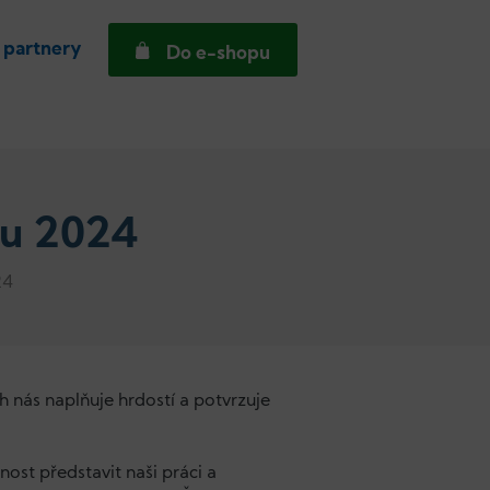
 partnery
Do e-shopu
ku 2024
24
h nás naplňuje hrdostí a potvrzuje
ost představit naši práci a