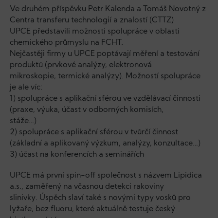
Ve druhém příspěvku Petr Kalenda a Tomáš Novotný z
Centra transferu technologií a znalostí (CTTZ)
UPCE představili možnosti spolupráce v oblasti
chemického průmyslu na FCHT.
Nejčastěji firmy u UPCE poptávají měření a testování
produktů (prvkové analýzy, elektronová
mikroskopie, termické analýzy). Možností spolupráce
je ale víc:
1) spolupráce s aplikační sférou ve vzdělávací činnosti
(praxe, výuka, účast v odborných komisích,
stáže…)
2) spolupráce s aplikační sférou v tvůrčí činnost
(základní a aplikovaný výzkum, analýzy, konzultace…)
3) účast na konferencích a seminářích
UPCE má první spin-off společnost s názvem Lipidica
a.s., zaměřený na včasnou detekci rakoviny
slinivky. Úspěch slaví také s novými typy vosků pro
lyžaře, bez fluoru, které aktuálně testuje český