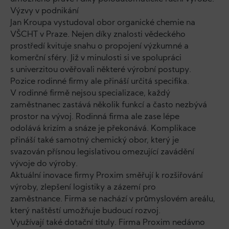
Výzvy v podnikání
Jan Kroupa vystudoval obor organické chemie na
VŠCHT v Praze. Nejen díky znalosti vědeckého
prostředí kvituje snahu o propojení výzkumné a
komerční sféry. Již v minulosti si ve spolupráci
s univerzitou ověřovali některé výrobní postupy.
Pozice rodinné firmy ale přináší určitá specifika.
V rodinné firmě nejsou specializace, každý
zaměstnanec zastává několik funkcí a často nezbývá
prostor na vývoj. Rodinná firma ale zase lépe
odolává krizím a snáze je překonává. Komplikace
přináší také samotný chemický obor, který je
svazován přísnou legislativou omezující zavádění
vývoje do výroby.
Aktuální inovace firmy Proxim směřují k rozšiřování
výroby, zlepšení logistiky a zázemí pro
zaměstnance. Firma se nachází v průmyslovém areálu,
který naštěstí umožňuje budoucí rozvoj.
Využívají také dotační tituly. Firma Proxim nedávno