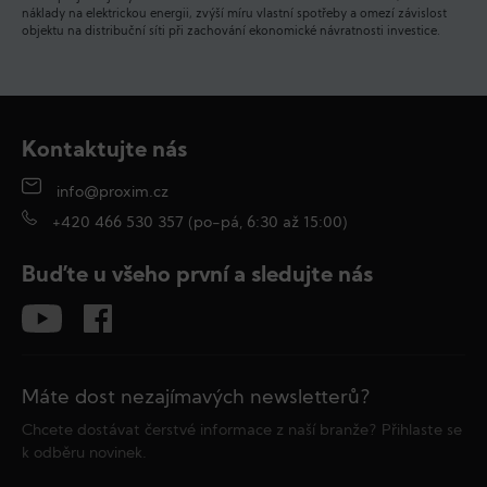
náklady na elektrickou energii, zvýší míru vlastní spotřeby a omezí závislost
objektu na distribuční síti při zachování ekonomické návratnosti investice.
Kontaktujte nás
info@proxim.cz
+420 466 530 357 (po-pá, 6:30 až 15:00)
Buďte u všeho první a sledujte nás
Máte dost nezajímavých newsletterů?
Chcete dostávat čerstvé informace z naší branže? Přihlaste se
k odběru novinek.