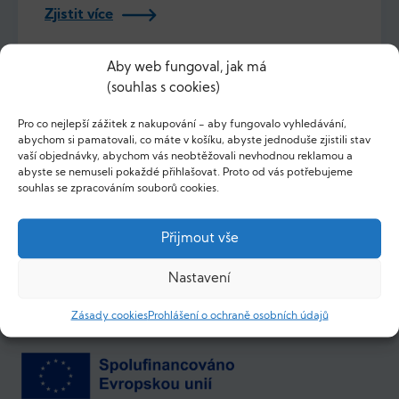
Zjistit více
Aby web fungoval, jak má
(souhlas s cookies)
Staňte se certifikovaným prodejcem
Pro co nejlepší zážitek z nakupování - aby fungovalo vyhledávání,
abychom si pamatovali, co máte v košíku, abyste jednoduše zjistili stav
S osvědčením Certifikovaný Prodejce PROXIM
vaší objednávky, abychom vás neobtěžovali nevhodnou reklamou a
abyste se nemuseli pokaždé přihlašovat. Proto od vás potřebujeme
získejte naší obchodní a marketingovou
souhlas se zpracováním souborů cookies.
podporu, slevy a bonusy.
Přijmout vše
Zjistit více
Nastavení
Zásady cookies
Prohlášení o ochraně osobních údajů