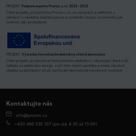
PROJEKT:
Podpora exportu Proxim, s.r.o. 2023 -2025
Cílem projektu je účast firmy Proxim s.r.o. na výstavách a veletrzích v
zahraničí a následné zlepšení pozice a usnadnění vstupu na nové trhy jak
územně, tak i produktově.
PROJEKT:
Výstavba fotovoltaické elektrárny včetně akumulace
Cílem projektu je vybudovat fotovoltaickou elektrárnu s akumulací, která sníží
náklady na elektrickou energii, zvýší míru vlastní spotřeby a omezí závislost
objektu na distribuční síti při zachování ekonomické návratnosti investice.
Kontaktujte nás
info@proxim.cz
+420 466 530 357 (po-pá, 6:30 až 15:00)